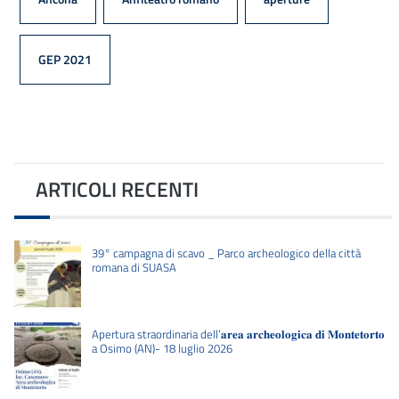
GEP 2021
ARTICOLI RECENTI
39° campagna di scavo _ Parco archeologico della città
romana di SUASA
Apertura straordinaria dell’𝐚𝐫𝐞𝐚 𝐚𝐫𝐜𝐡𝐞𝐨𝐥𝐨𝐠𝐢𝐜𝐚 𝐝𝐢 𝐌𝐨𝐧𝐭𝐞𝐭𝐨𝐫𝐭𝐨
a Osimo (AN)- 18 luglio 2026