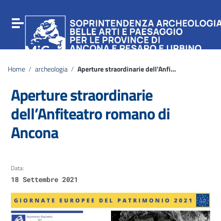
Vai ai contenuti
Vai al menu di navigazione
Attiva / disattiva la navigazione
Vai al footer
Home
/
archeologia
/
Aperture straordinarie dell’Anfiteatro romano di Ancona
Aperture straordinarie
dell’Anfiteatro romano di
Ancona
Data:
18 Settembre 2021