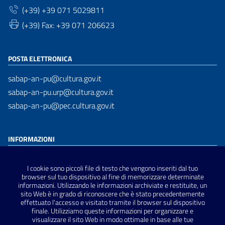
(+39) +39 071 5029811
(+39) Fax: +39 071 206623
POSTA ELETTRONICA
sabap-an-pu@cultura.gov.it
sabap-an-pu.urp@cultura.gov.it
sabap-an-pu@pec.cultura.gov.it
INFORMAZIONI
Dichiarazione di accessibilità
I cookie sono piccoli file di testo che vengono inseriti dal tuo
Privacy Policy
browser sul tuo dispositivo al fine di memorizzare determinate
informazioni. Utilizzando le informazioni archiviate e restituite, un
Note Legali
sito Web è in grado di riconoscere che è stato precedentemente
Sitemap
effettuato l'accesso e visitato tramite il browser sul dispositivo
finale. Utilizziamo queste informazioni per organizzare e
visualizzare il sito Web in modo ottimale in base alle tue