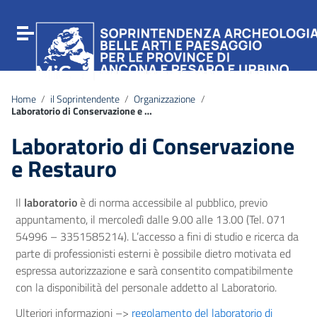
Vai ai contenuti
Vai al menu di navigazione
Attiva / disattiva la navigazione
Vai al footer
Home
/
il Soprintendente
/
Organizzazione
/
Laboratorio di Conservazione e Restauro
Laboratorio di Conservazione
e Restauro
Il
laboratorio
è di norma accessibile al pubblico, previo
appuntamento, il mercoledì dalle 9.00 alle 13.00 (Tel. 071
54996 – 3351585214). L’accesso a fini di studio e ricerca da
parte di professionisti esterni è possibile dietro motivata ed
espressa autorizzazione e sarà consentito compatibilmente
con la disponibilità del personale addetto al Laboratorio.
Ulteriori informazioni –>
regolamento del laboratorio di