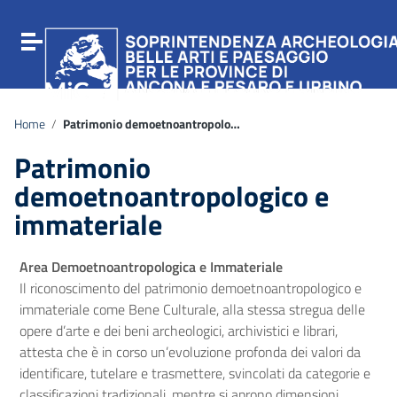
Vai ai contenuti
Vai al menu di navigazione
Attiva / disattiva la navigazione
Vai al footer
Home
/
Patrimonio demoetnoantropologico e immateriale
Patrimonio
demoetnoantropologico e
immateriale
Area Demoetnoantropologica e Immateriale
Il riconoscimento del patrimonio demoetnoantropologico e
immateriale come Bene Culturale, alla stessa stregua delle
opere d’arte e dei beni archeologici, archivistici e librari,
attesta che è in corso un’evoluzione profonda dei valori da
identificare, tutelare e trasmettere, svincolati da categorie e
classificazioni tradizionali, mentre si aprono dimensioni