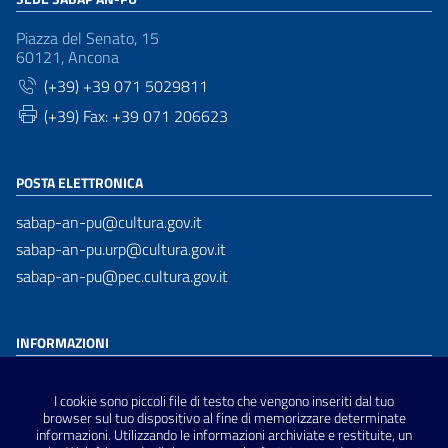
Piazza del Senato, 15
60121, Ancona
(+39) +39 071 5029811
(+39) Fax: +39 071 206623
POSTA ELETTRONICA
sabap-an-pu@cultura.gov.it
sabap-an-pu.urp@cultura.gov.it
sabap-an-pu@pec.cultura.gov.it
INFORMAZIONI
Dichiarazione di accessibilità
I cookie sono piccoli file di testo che vengono inseriti dal tuo
Privacy Policy
browser sul tuo dispositivo al fine di memorizzare determinate
informazioni. Utilizzando le informazioni archiviate e restituite, un
Note Legali