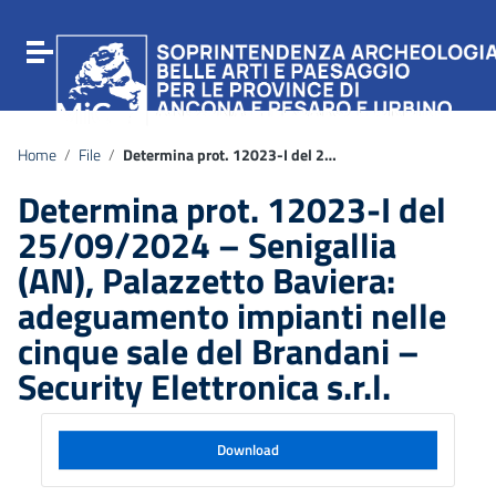
Vai ai contenuti
Vai al menu di navigazione
Attiva / disattiva la navigazione
Vai al footer
Home
/
File
/
Determina prot. 12023-I del 25/09/2024 – Senigallia (AN), Palazzetto Baviera: adeguamento impianti nelle cinque sale del Brandani – Security Elettronica s.r.l.
Determina prot. 12023-I del
25/09/2024 – Senigallia
(AN), Palazzetto Baviera:
adeguamento impianti nelle
cinque sale del Brandani –
Security Elettronica s.r.l.
Download