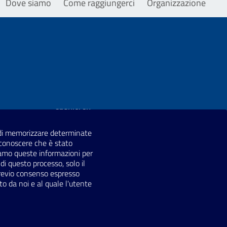
Dove siamo
Come raggiungerci
Organizzazione
SEGUICI SU
ne di memorizzare determinate
riconoscere che è stato
ziamo queste informazioni per
di questo processo, solo il
 previo consenso espresso
to da noi e al quale l'utente