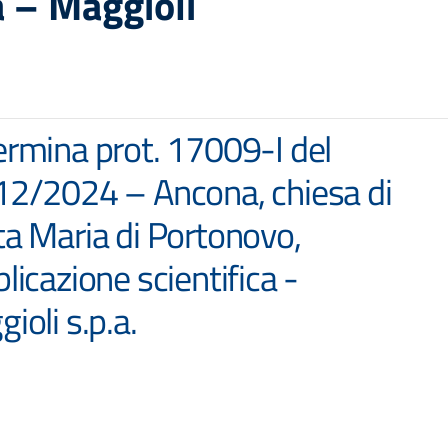
a – Maggioli
rmina prot. 17009-I del
2/2024 – Ancona, chiesa di
a Maria di Portonovo,
licazione scientifica -
ioli s.p.a.