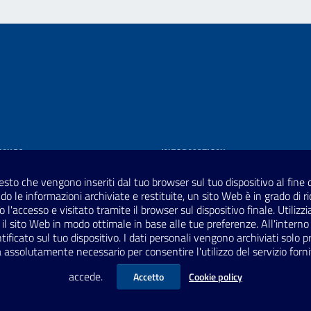
ONICA
INFORMAZIONI
i testo che vengono inseriti dal tuo browser sul tuo dispositivo al fi
ultura.gov.it
Dichiarazione di accessibilità
ndo le informazioni archiviate e restituite, un sito Web è in grado di 
'accesso e visitato tramite il browser sul dispositivo finale. Utiliz
rp@cultura.gov.it
Privacy Policy
 il sito Web in modo ottimale in base alle tue preferenze. All'interno 
ec.cultura.gov.it
tificato sul tuo dispositivo. I dati personali vengono archiviati solo
Note Legali
a assolutamente necessario per consentire l'utilizzo del servizio forni
Sitemap
accede.
Accetto
Cookie policy