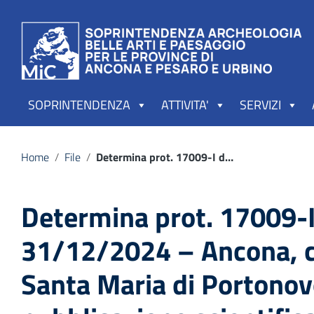
Vai ai contenuti
Vai al menu di navigazione
Vai al footer
SOPRINTENDENZA
ATTIVITA'
SERVIZI
Home
/
File
/
Determina prot. 17009-I del 31/12/2024 – Ancona, chiesa di Santa Maria di Portonovo, pubblicazione scientifica – Maggioli s.p.a.
Determina prot. 17009-I
31/12/2024 – Ancona, c
Santa Maria di Portonov