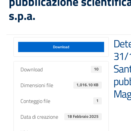
pubblicazione scientific
s.p.a.
Dete
Download
31/1
Sant
Download
10
pubb
Dimensioni file
1,016.10 KB
Magg
Conteggio file
1
Data di creazione
18 Febbraio 2025