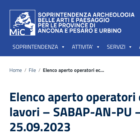
Vai ai contenuti
Vai al menu di navigazione
Vai al footer
SOPRINTENDENZA
ATTIVITA'
SERVIZI
Home
/
File
/
Elenco aperto operatori economici lavori – SABAP-AN-PU – Agg. 25.09.2023
Elenco aperto operatori
lavori – SABAP-AN-PU –
25.09.2023