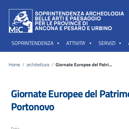
Vai ai contenuti
Vai al menu di navigazione
Vai al footer
SOPRINTENDENZA
ATTIVITA'
SERVIZI
Home
/
architettura
/
Giornate Europee del Patrimonio 2018, Santa Maria di Portonovo
Giornate Europee del Patrim
Portonovo
Data: