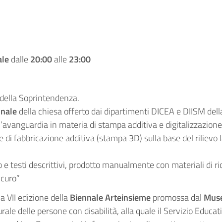
ale
dalle
20:00
alle
23:00
 della Soprintendenza.
onale
della chiesa offerto dai dipartimenti DICEA e DIISM dell
avanguardia in materia di stampa additiva e digitalizzazione
 di fabbricazione additiva (stampa 3D) sulla base del rilievo 
o e testi descrittivi, prodotto manualmente con materiali di ric
icuro”
la VII edizione della
Biennale Arteinsieme
promossa dal
Mus
rale delle persone con disabilità, alla quale il Servizio Educat