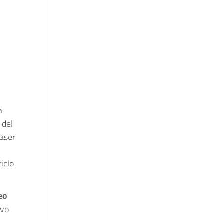
a
 del
laser
iclo
eo
ivo