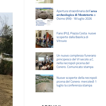
Apertura straordinaria dell’𝐚𝐫𝐞𝐚
𝐚𝐫𝐜𝐡𝐞𝐨𝐥𝐨𝐠𝐢𝐜𝐚 𝐝𝐢 𝐌𝐨𝐧𝐭𝐞𝐭𝐨𝐫𝐭𝐨 a
Osimo (AN)- 18 luglio 2026
Fano (PU), Piazza Costa: nuove
scoperte dalla Basilica di
Vitruvio
Un nuovo complesso funerario
principesco del VI secolo a.C.
nella necropoli picena del
Conero. Comunicato stampa
Nuove scoperte della necropoli
picena del Conero: mercoledì 1
luglio la conferenza stampa