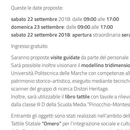
Queste le date proposte:
sabato 22 settembre
2018: dalle
09:00
alle
17:00
domenica 23 settembre
: dalle
09:00
alle
17:00
sabato 22 settembre 2018
:
apertura
straordinaria
ser
Ingresso gratuito
Saranno proposte
visite guidate
da parte del personale
Sarà possibile inoltre visionare il
modellino tridimensi
Università Politecnica delle Marche con competenze all’
patrimonio storico-artistico, eseguito mediante tecniche
scanner del gruppo di ricerca Distori Heritage.
Inoltre, sarà utilizzabile il
libro tattile
con tavole a riliev
dalla classe III D della Scuola Media “Pinocchio-Montes
Entrambi gli oggetti sono stati realizzati nell’ambito del
Tattile Statale
“Omero”
per l’integrazione sociale e cultu