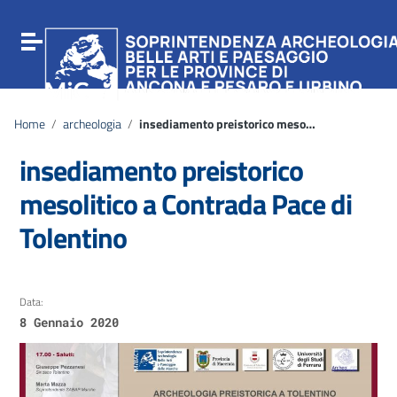
Vai ai contenuti
Vai al menu di navigazione
Attiva / disattiva la navigazione
Vai al footer
Home
/
archeologia
/
insediamento preistorico mesolitico a Contrada Pace di Tolentino
insediamento preistorico
mesolitico a Contrada Pace di
Tolentino
Data:
8 Gennaio 2020