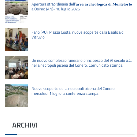
Apertura straordinaria dell’𝐚𝐫𝐞𝐚 𝐚𝐫𝐜𝐡𝐞𝐨𝐥𝐨𝐠𝐢𝐜𝐚 𝐝𝐢 𝐌𝐨𝐧𝐭𝐞𝐭𝐨𝐫𝐭𝐨
a Osimo (AN)- 18 luglio 2026
Fano (PU), Piazza Costa: nuove scoperte dalla Basilica di
Vitruvio
Un nuovo complesso funerario principesco del VI secolo a.C.
nella necropoli picena del Conero. Comunicato stampa
Nuove scoperte della necropoli picena del Conero:
mercoledì 1 luglio la conferenza stampa
ARCHIVI