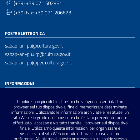
(+39) +39 071 5029811
(+39) Fax: +39 071 206623
POSTA ELETTRONICA
sabap-an-pu@cultura.gov.it
sabap-an-pu.urp@cultura.gov.it
sabap-an-pu@pec.cultura.gov.it
INFORMAZIONI
Dichiarazione di accessibilità
I cookie sono piccoli file di testo che vengono inseriti dal tuo
Privacy Policy
browser sul tuo dispositivo al fine di memorizzare determinate
informazioni. Utilizzando le informazioni archiviate e restituite, un
Note Legali
sito Web è in grado di riconoscere che è stato precedentemente
Sitemap
effettuato l'accesso e visitato tramite il browser sul dispositivo
finale. Utilizziamo queste informazioni per organizzare e
visualizzare il sito Web in modo ottimale in base alle tue
preferenze. All'interno di questo processo, solo il cookie stesso