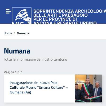
Vai ai contenuti
Vai al menu di navigazione
Attiva / disattiva la navigazione
Vai al footer
Home
/
Numana
Numana
Tutte le informazioni del nostro territorio
Pagina 1 di 1
Inaugurazione del nuovo Polo
Culturale Piceno “Umana Culture” –
Numana (An)