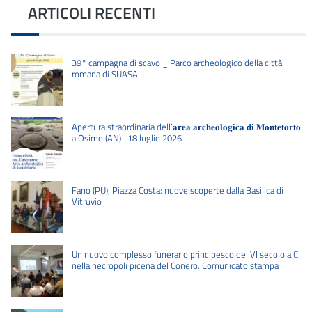
ARTICOLI RECENTI
39° campagna di scavo _ Parco archeologico della città
romana di SUASA
Apertura straordinaria dell’𝐚𝐫𝐞𝐚 𝐚𝐫𝐜𝐡𝐞𝐨𝐥𝐨𝐠𝐢𝐜𝐚 𝐝𝐢 𝐌𝐨𝐧𝐭𝐞𝐭𝐨𝐫𝐭𝐨
a Osimo (AN)- 18 luglio 2026
Fano (PU), Piazza Costa: nuove scoperte dalla Basilica di
Vitruvio
Un nuovo complesso funerario principesco del VI secolo a.C.
nella necropoli picena del Conero. Comunicato stampa