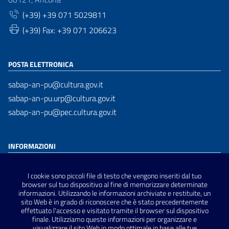
(+39) +39 071 5029811
(+39) Fax: +39 071 206623
POSTA ELETTRONICA
sabap-an-pu@cultura.gov.it
sabap-an-pu.urp@cultura.gov.it
sabap-an-pu@pec.cultura.gov.it
INFORMAZIONI
Dichiarazione di accessibilità
I cookie sono piccoli file di testo che vengono inseriti dal tuo
Privacy Policy
browser sul tuo dispositivo al fine di memorizzare determinate
informazioni. Utilizzando le informazioni archiviate e restituite, un
Note Legali
sito Web è in grado di riconoscere che è stato precedentemente
Sitemap
effettuato l'accesso e visitato tramite il browser sul dispositivo
finale. Utilizziamo queste informazioni per organizzare e
visualizzare il sito Web in modo ottimale in base alle tue