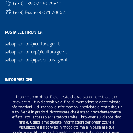
(+39) +39 071 5029811
(+39) Fax: +39 071 206623
POSTA ELETTRONICA
sabap-an-pu@cultura.gov.it
sabap-an-pu.urp@cultura.gov.it
sabap-an-pu@pec.cultura.gov.it
INFORMAZIONI
Dichiarazione di accessibilità
I cookie sono piccoli file di testo che vengono inseriti dal tuo
Privacy Policy
browser sul tuo dispositivo al fine di memorizzare determinate
informazioni. Utilizzando le informazioni archiviate e restituite, un
Note Legali
sito Web è in grado di riconoscere che è stato precedentemente
Sitemap
effettuato l'accesso e visitato tramite il browser sul dispositivo
finale. Utilizziamo queste informazioni per organizzare e
visualizzare il sito Web in modo ottimale in base alle tue
preferenze. All'interno di questo processo, solo il cookie stesso