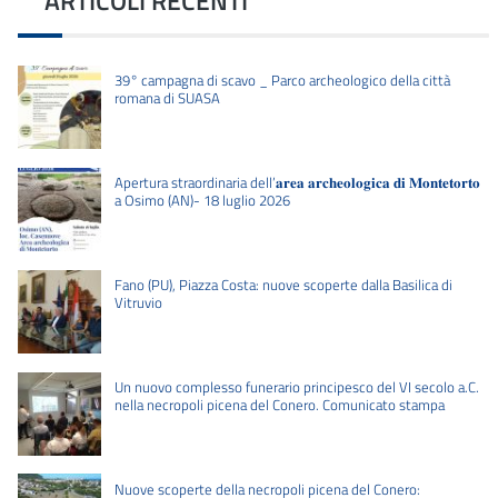
ARTICOLI RECENTI
39° campagna di scavo _ Parco archeologico della città
romana di SUASA
Apertura straordinaria dell’𝐚𝐫𝐞𝐚 𝐚𝐫𝐜𝐡𝐞𝐨𝐥𝐨𝐠𝐢𝐜𝐚 𝐝𝐢 𝐌𝐨𝐧𝐭𝐞𝐭𝐨𝐫𝐭𝐨
a Osimo (AN)- 18 luglio 2026
Fano (PU), Piazza Costa: nuove scoperte dalla Basilica di
Vitruvio
Un nuovo complesso funerario principesco del VI secolo a.C.
nella necropoli picena del Conero. Comunicato stampa
Nuove scoperte della necropoli picena del Conero: