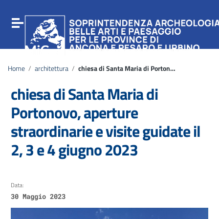
Vai ai contenuti
Vai al menu di navigazione
Attiva / disattiva la navigazione
Vai al footer
Home
/
architettura
/
chiesa di Santa Maria di Portonovo, aperture straordinarie e visite guidate il 2, 3 e 4 giugno 2023
chiesa di Santa Maria di
Portonovo, aperture
straordinarie e visite guidate il
2, 3 e 4 giugno 2023
Data:
30 Maggio 2023