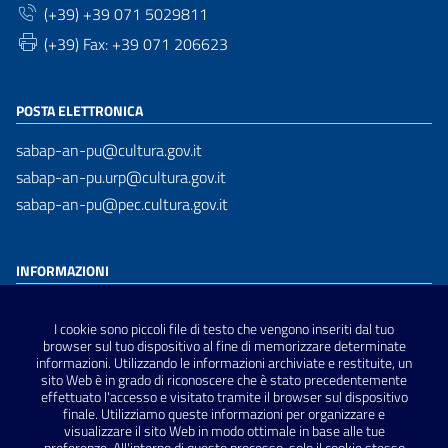
(+39) +39 071 5029811
(+39) Fax: +39 071 206623
POSTA ELETTRONICA
sabap-an-pu@cultura.gov.it
sabap-an-pu.urp@cultura.gov.it
sabap-an-pu@pec.cultura.gov.it
INFORMAZIONI
Dichiarazione di accessibilità
I cookie sono piccoli file di testo che vengono inseriti dal tuo
Privacy Policy
browser sul tuo dispositivo al fine di memorizzare determinate
informazioni. Utilizzando le informazioni archiviate e restituite, un
Note Legali
sito Web è in grado di riconoscere che è stato precedentemente
Sitemap
effettuato l'accesso e visitato tramite il browser sul dispositivo
finale. Utilizziamo queste informazioni per organizzare e
visualizzare il sito Web in modo ottimale in base alle tue