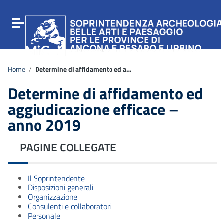
Vai ai contenuti
Vai al menu di navigazione
Attiva / disattiva la navigazione
Vai al footer
Home
/
Determine di affidamento ed aggiudicazione efficace – anno 2019
Determine di affidamento ed
aggiudicazione efficace –
anno 2019
PAGINE COLLEGATE
Il Soprintendente
Disposizioni generali
Organizzazione
Consulenti e collaboratori
Personale