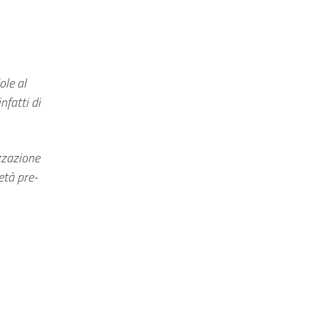
ole al
nfatti di
izzazione
età pre-