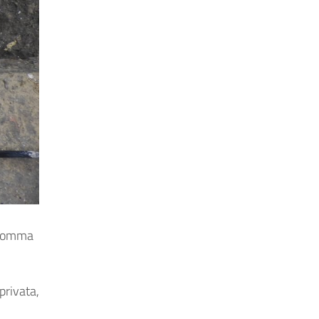
a somma
privata,