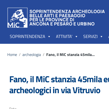
Vai ai contenuti
Vai al menu di navigazione
Vai al footer
SOPRINTENDENZA
ATTIVITA'
SERVIZI
Home
/
archeologia
/
Fano, il MiC stanzia 45mila euro per l’ampliamento degli scavi archeologici in via Vitruvio
Fano, il MiC stanzia 45mila 
archeologici in via Vitruvio
Data: