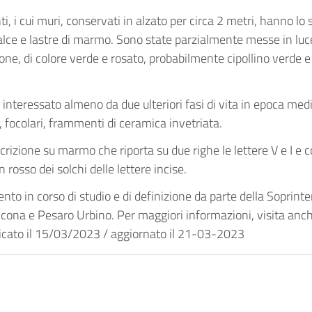
, i cui muri, conservati in alzato per circa 2 metri, hanno lo 
 calce e lastre di marmo. Sono state parzialmente messe in lu
ne, di colore verde e rosato, probabilmente cipollino verde e
o interessato almeno da due ulteriori fasi di vita in epoca medi
, focolari, frammenti di ceramica invetriata.
scrizione su marmo che riporta su due righe le lettere V e I e 
 rosso dei solchi delle lettere incise.
to in corso di studio e di definizione da parte della Soprin
ncona e Pesaro Urbino. Per maggiori informazioni, visita anch
icato il 15/03/2023 / aggiornato il 21-03-2023