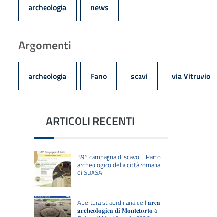
archeologia
news
Argomenti
archeologia
Fano
scavi
via Vitruvio
ARTICOLI RECENTI
39° campagna di scavo _ Parco
archeologico della città romana
di SUASA
Apertura straordinaria dell’𝐚𝐫𝐞𝐚
𝐚𝐫𝐜𝐡𝐞𝐨𝐥𝐨𝐠𝐢𝐜𝐚 𝐝𝐢 𝐌𝐨𝐧𝐭𝐞𝐭𝐨𝐫𝐭𝐨 a