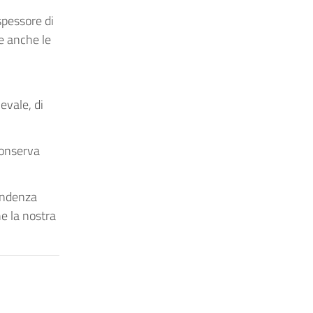
spessore di
ce anche le
evale, di
conserva
tendenza
e la nostra