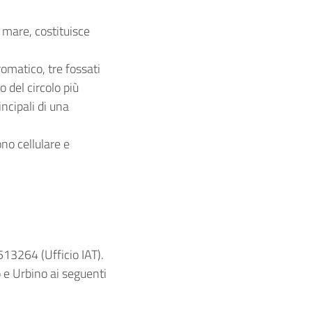
l mare, costituisce
omatico, tre fossati
o del circolo più
ncipali di una
ono cellulare e
513264 (Ufficio IAT).
 e Urbino ai seguenti