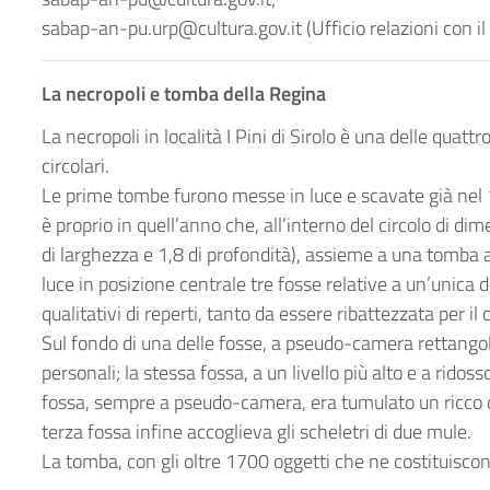
sabap-an-pu.urp@cultura.gov.it (Ufficio relazioni con il
La necropoli e tomba della Regina
La necropoli in località I Pini di Sirolo è una delle quatt
circolari.
Le prime tombe furono messe in luce e scavate già nel 1
è proprio in quell’anno che, all’interno del circolo di di
di larghezza e 1,8 di profondità), assieme a una tomba a
luce in posizione centrale tre fosse relative a un’unica d
qualitativi di reperti, tanto da essere ribattezzata per 
Sul fondo di una delle fosse, a pseudo-camera rettangola
personali; la stessa fossa, a un livello più alto e a ridos
fossa, sempre a pseudo-camera, era tumulato un ricco co
terza fossa infine accoglieva gli scheletri di due mule.
La tomba, con gli oltre 1700 oggetti che ne costituiscono 