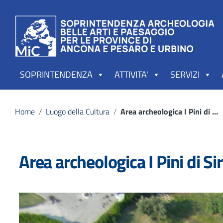
Vai ai contenuti
Vai al menu di navigazione
Vai al footer
SOPRINTENDENZA
ATTIVITA'
SERVIZI
Home
/
Luogo della Cultura
/
Area archeologica I Pini di Sirolo (AN)
Area archeologica I Pini di Si