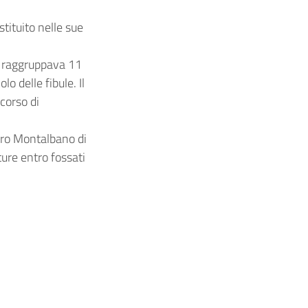
tituito nelle sue
e: raggruppava 11
o delle fibule. Il
 corso di
itero Montalbano di
ure entro fossati