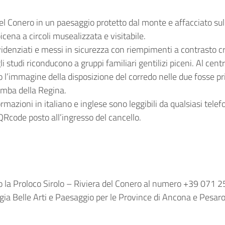
 del Conero in un paesaggio protetto dal monte e affacciato su
cena a circoli musealizzata e visitabile.
idenziati e messi in sicurezza con riempimenti a contrasto cr
gli studi riconducono a gruppi familiari gentilizi piceni. Al centr
o l’immagine della disposizione del corredo nelle due fosse pri
Tomba della Regina.
ormazioni in italiano e inglese sono leggibili da qualsiasi telef
QRcode posto all’ingresso del cancello.
do la Proloco Sirolo – Riviera del Conero al numero +39 071 2
ia Belle Arti e Paesaggio per le Province di Ancona e Pesaro