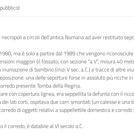
 pubblico)
ro necropoli a circoli dell’antica Numana ad aver restituito sep
980, ma è solo a partire dal 1989 che vengono riconosciute le
mensioni maggiori (il fossato, con sezione “a V”, misura 40 met
 inumazione di bambino (inizi V sec. a.C.) e tracce di altre i
eposizione: una delle sepolture forse in assoluto più ricche in
il corredo presente Tomba della Regina.
re con copertura lignea, era seppellita la defunta con il ric
so dei lati corti, ospitava due carri smontati (un calesse e una
rredo di oggetti relativi a suppellettile domestica e corredo
il corredo, è databile al VI secolo a.C.