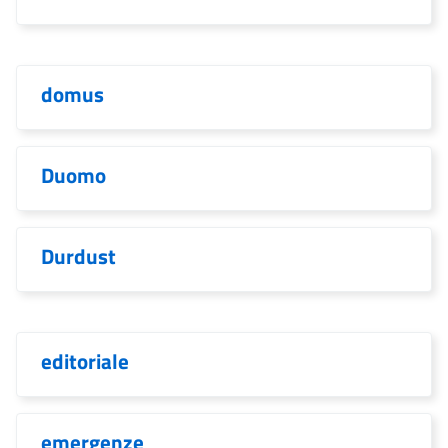
domus
Duomo
Durdust
editoriale
emergenze