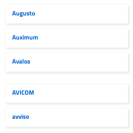
Augusto
Auximum
Avalos
AVICOM
avviso