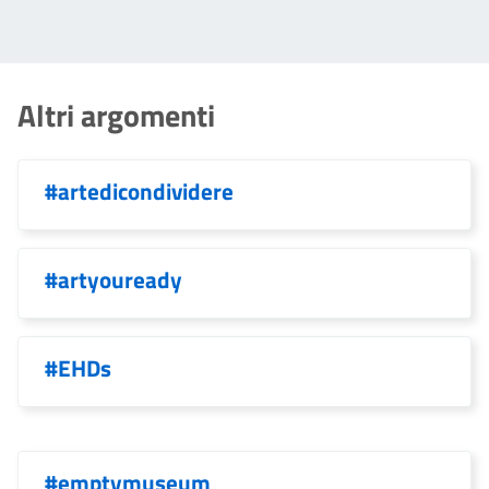
Altri argomenti
#artedicondividere
#artyouready
#EHDs
#emptymuseum