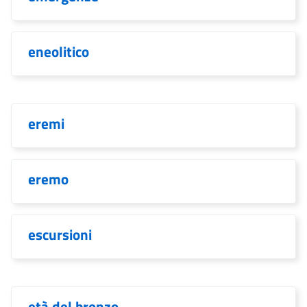
eneolitico
eremi
eremo
escursioni
età del bronzo