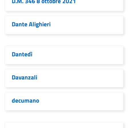
D.M. 346 8 ottobre 2021
Dante Alighieri
Dantedì
Davanzali
decumano