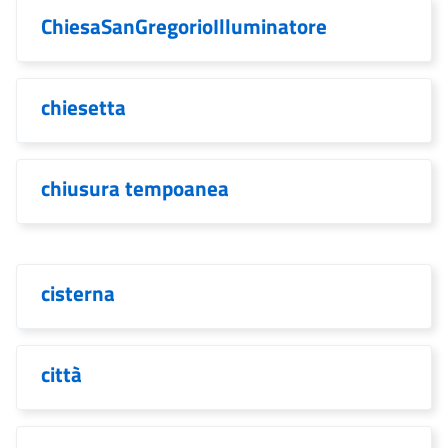
ChiesaSanGregorioIlluminatore
chiesetta
chiusura tempoanea
cisterna
città