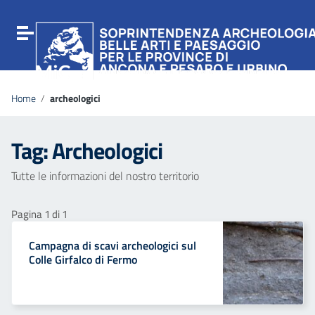
Vai ai contenuti
Vai al menu di navigazione
Attiva / disattiva la navigazione
Vai al footer
Home
/
archeologici
Tag:
Archeologici
Tutte le informazioni del nostro territorio
Pagina 1 di 1
Campagna di scavi archeologici sul
Colle Girfalco di Fermo