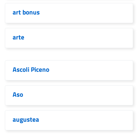
art bonus
arte
Ascoli Piceno
Aso
augustea