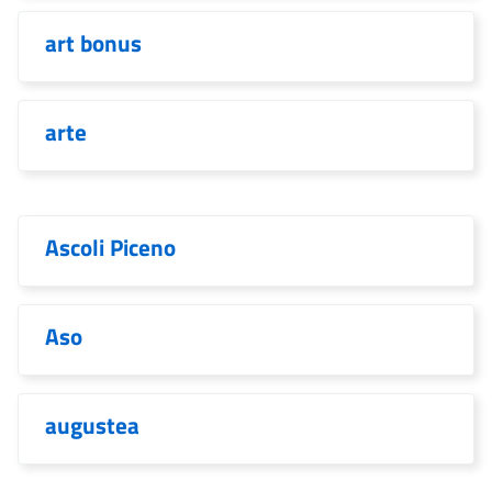
art bonus
arte
Ascoli Piceno
Aso
augustea