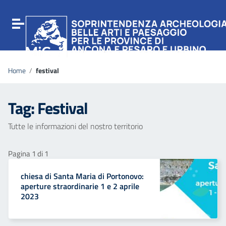
Vai ai contenuti
Vai al menu di navigazione
Attiva / disattiva la navigazione
Vai al footer
Home
/
festival
Tag:
Festival
Tutte le informazioni del nostro territorio
Pagina 1 di 1
chiesa di Santa Maria di Portonovo:
aperture straordinarie 1 e 2 aprile
2023