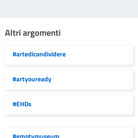
Altri argomenti
#artedicondividere
#artyouready
#EHDs
#emptymuseum