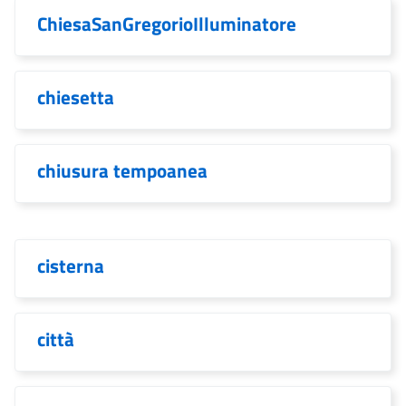
ChiesaSanGregorioIlluminatore
chiesetta
chiusura tempoanea
cisterna
città