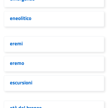
eneolitico
eremi
eremo
escursioni
età del bronzo