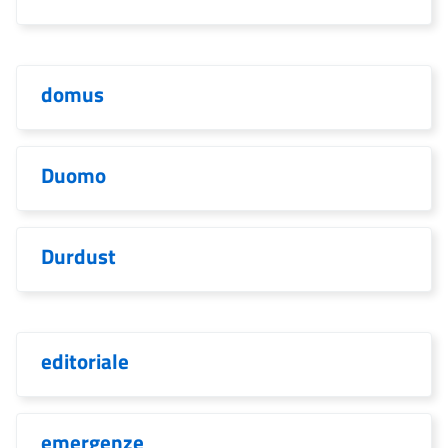
domus
Duomo
Durdust
editoriale
emergenze