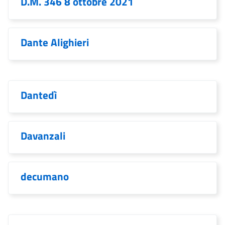
D.M. 346 8 ottobre 2021
Dante Alighieri
Dantedì
Davanzali
decumano