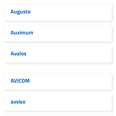
Augusto
Auximum
Avalos
AVICOM
avviso