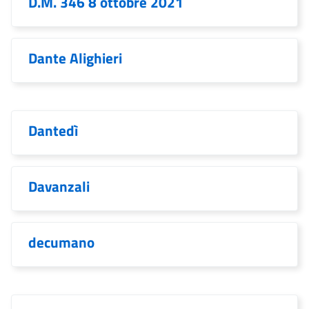
D.M. 346 8 ottobre 2021
Dante Alighieri
Dantedì
Davanzali
decumano