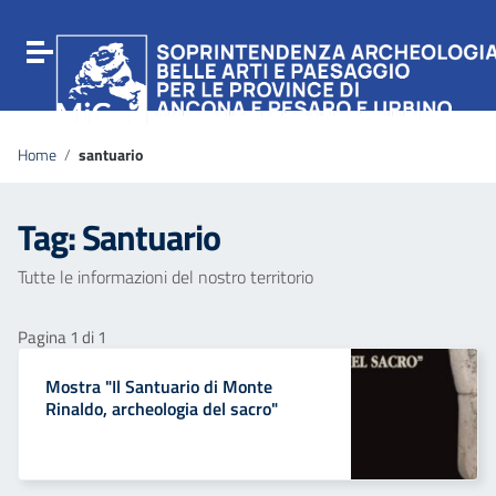
Vai ai contenuti
Vai al menu di navigazione
Attiva / disattiva la navigazione
Vai al footer
Home
/
santuario
Tag:
Santuario
Tutte le informazioni del nostro territorio
Pagina 1 di 1
Mostra "Il Santuario di Monte
Rinaldo, archeologia del sacro"