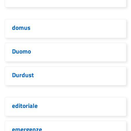
domus
Duomo
Durdust
editoriale
emergenze