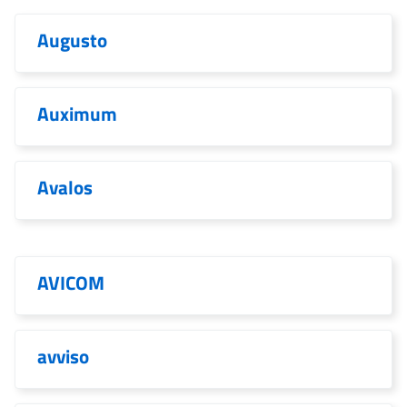
Augusto
Auximum
Avalos
AVICOM
avviso