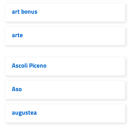
art bonus
arte
Ascoli Piceno
Aso
augustea