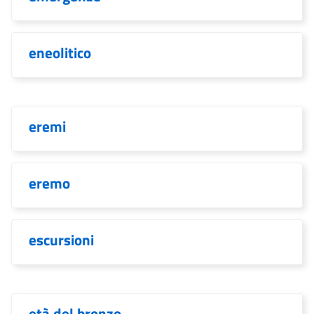
eneolitico
eremi
eremo
escursioni
età del bronzo