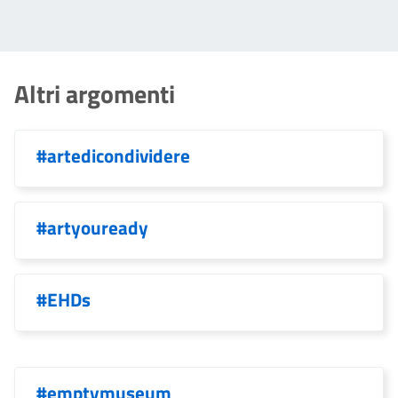
Altri argomenti
#artedicondividere
#artyouready
#EHDs
#emptymuseum