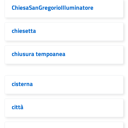
ChiesaSanGregorioIlluminatore
chiesetta
chiusura tempoanea
cisterna
città