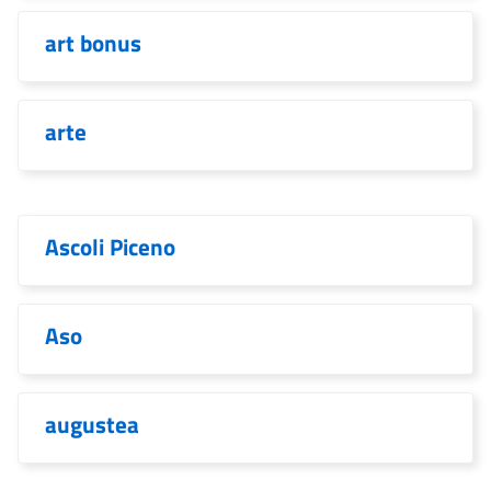
art bonus
arte
Ascoli Piceno
Aso
augustea