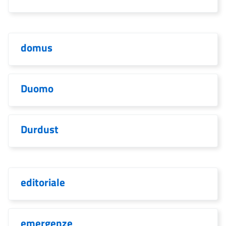
domus
Duomo
Durdust
editoriale
emergenze