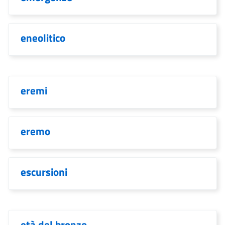
eneolitico
eremi
eremo
escursioni
età del bronzo