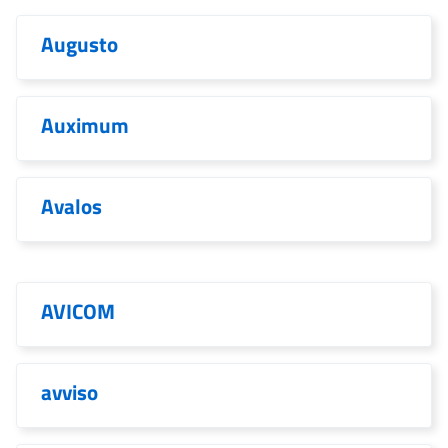
Augusto
Auximum
Avalos
AVICOM
avviso