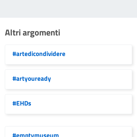
Altri argomenti
#artedicondividere
#artyouready
#EHDs
#emptymuseum