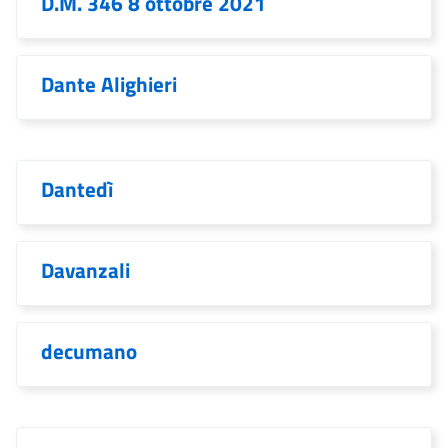
D.M. 346 8 ottobre 2021
Dante Alighieri
Dantedì
Davanzali
decumano