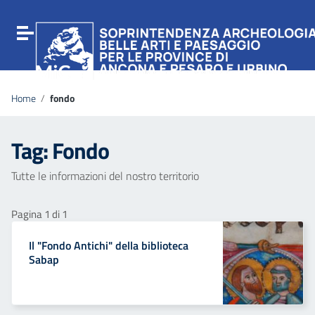
Vai ai contenuti
Vai al menu di navigazione
Attiva / disattiva la navigazione
Vai al footer
Home
/
fondo
Tag:
Fondo
Tutte le informazioni del nostro territorio
Pagina 1 di 1
Il "Fondo Antichi" della biblioteca
Sabap