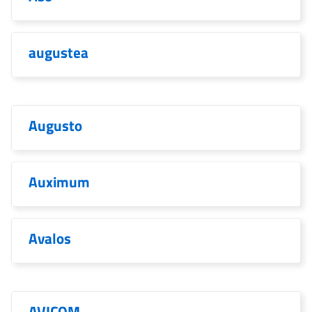
augustea
Augusto
Auximum
Avalos
AVICOM