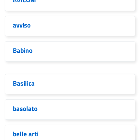
avviso
Babino
Basilica
basolato
belle arti