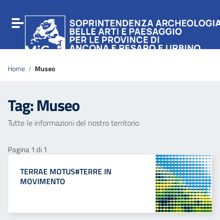
Vai ai contenuti
Vai al menu di navigazione
Attiva / disattiva la navigazione
Vai al footer
Home
/
Museo
Tag:
Museo
Tutte le informazioni del nostro territorio
Pagina 1 di 1
TERRAE MOTUS#TERRE IN
MOVIMENTO