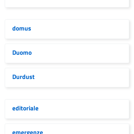
domus
Duomo
Durdust
editoriale
emergenze