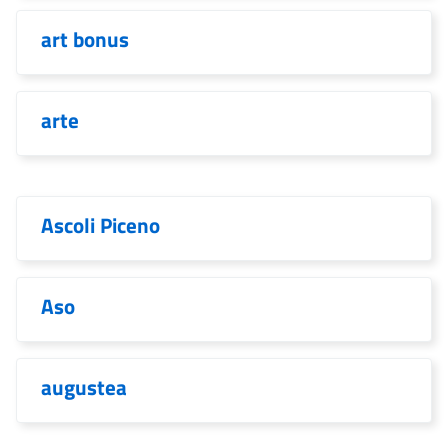
art bonus
arte
Ascoli Piceno
Aso
augustea