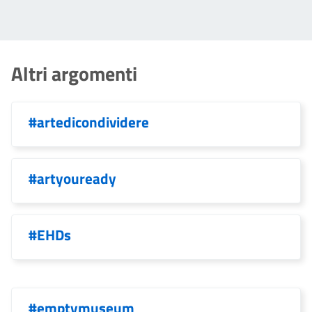
Altri argomenti
#artedicondividere
#artyouready
#EHDs
#emptymuseum