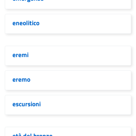
eneolitico
eremi
eremo
escursioni
età del bronzo