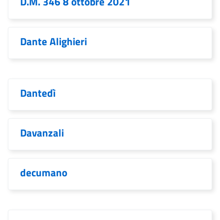
D.M. 346 8 ottobre 2021
Dante Alighieri
Dantedì
Davanzali
decumano