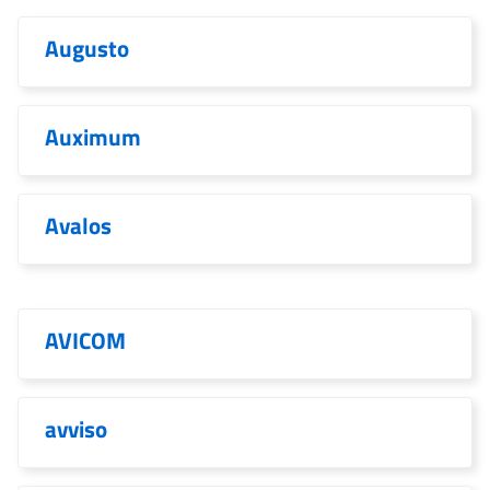
Augusto
Auximum
Avalos
AVICOM
avviso