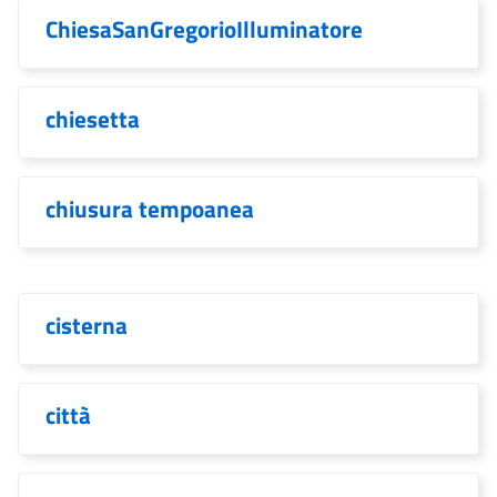
ChiesaSanGregorioIlluminatore
chiesetta
chiusura tempoanea
cisterna
città