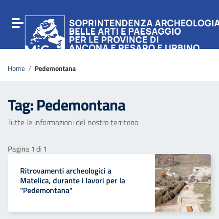
Vai ai contenuti
Vai al menu di navigazione
Attiva / disattiva la navigazione
Vai al footer
Home
/
Pedemontana
Tag:
Pedemontana
Tutte le informazioni del nostro territorio
Pagina 1 di 1
Ritrovamenti archeologici a
Matelica, durante i lavori per la
"Pedemontana"